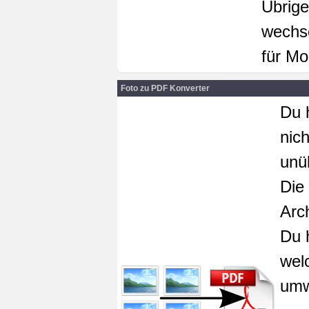
Übrige
wechse
für Mo
Foto zu PDF Konverter
Du 
nic
unü
Die
Arc
Du 
wel
umw