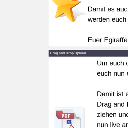
Damit es auc
werden euch 
Euer Egiraff
Drag and Drop Upload
Um euch d
euch nun 
Damit ist 
Drag and 
ziehen und
nun live a