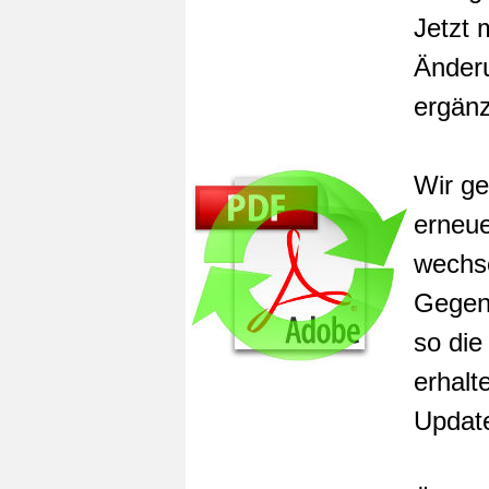
Jetzt 
Änder
ergän
Wir ge
erneue
wechse
Gegens
so die
erhalt
Update