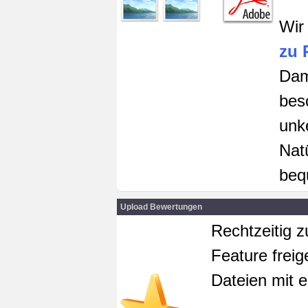
Wir
zu 
Dam
bes
unk
Nat
beq
Upload Bewertungen
Rechtzeitig 
Feature freig
Dateien mit 