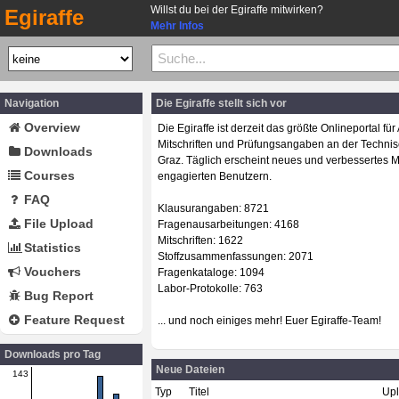
Willst du bei der Egiraffe mitwirken?
Egiraffe
Mehr Infos
Navigation
Die Egiraffe stellt sich vor
Overview
Die Egiraffe ist derzeit das größte Onlineportal fü
Mitschriften und Prüfungsangaben an der Technis
Downloads
Graz. Täglich erscheint neues und verbessertes M
Courses
engagierten Benutzern.
FAQ
Klausurangaben: 8721
File Upload
Fragenausarbeitungen: 4168
Mitschriften: 1622
Statistics
Stoffzusammenfassungen: 2071
Vouchers
Fragenkataloge: 1094
Labor-Protokolle: 763
Bug Report
Feature Request
... und noch einiges mehr! Euer Egiraffe-Team!
Downloads pro Tag
Neue Dateien
143
Typ
Titel
Up