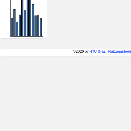
0
©2026 by
HTU Graz
|
Nutzungsbed