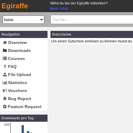
Willst du bei der Egiraffe mitwirken?
Egiraffe
Mehr Infos
Navigation
Gutscheine
Um einen Gutschein einlösen zu können musst du 
Overview
Downloads
Courses
FAQ
File Upload
Statistics
Vouchers
Bug Report
Feature Request
Downloads pro Tag
143