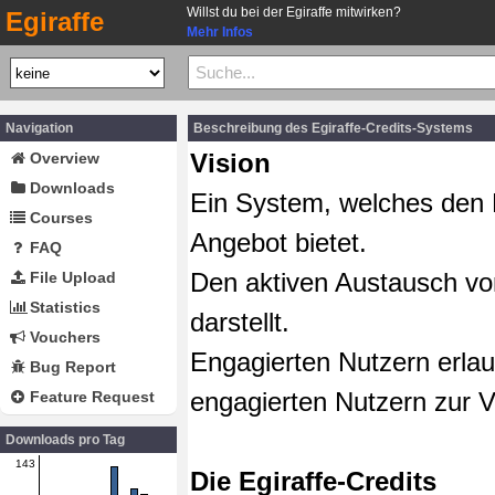
Willst du bei der Egiraffe mitwirken?
Egiraffe
Mehr Infos
Navigation
Beschreibung des Egiraffe-Credits-Systems
Vision
Overview
Downloads
Ein System, welches den N
Courses
Angebot bietet.
FAQ
Den aktiven Austausch von
File Upload
Statistics
darstellt.
Vouchers
Engagierten Nutzern erla
Bug Report
engagierten Nutzern zur V
Feature Request
Downloads pro Tag
143
Die Egiraffe-Credits