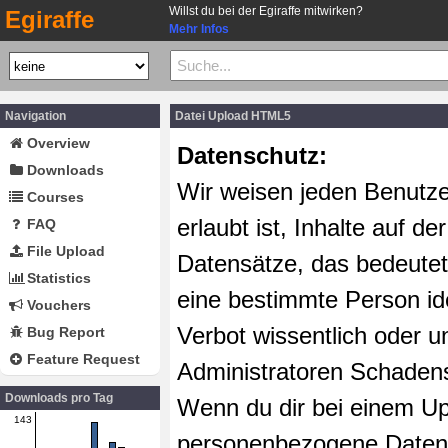
Willst du bei der Egiraffe mitwirken?
Egiraffe
Mehr Infos
Navigation
Datei Upload HTML5
Overview
Datenschutz:
Downloads
Wir weisen jeden Benutze
Courses
erlaubt ist, Inhalte auf d
FAQ
File Upload
Datensätze, das bedeutet 
Statistics
eine bestimmte Person ide
Vouchers
Verbot wissentlich oder u
Bug Report
Feature Request
Administratoren Schaden
Downloads pro Tag
Wenn du dir bei einem Upl
143
personenbezogene Datensä