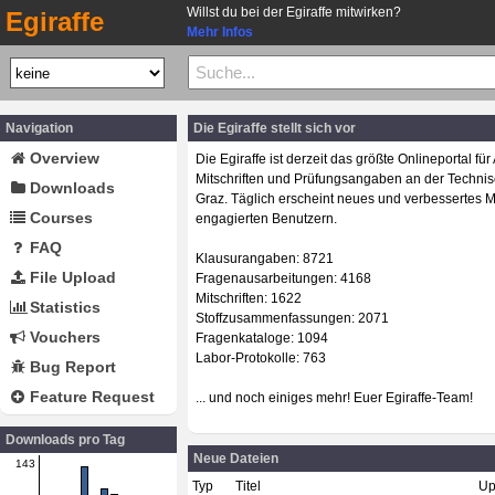
Willst du bei der Egiraffe mitwirken?
Egiraffe
Mehr Infos
Navigation
Die Egiraffe stellt sich vor
Overview
Die Egiraffe ist derzeit das größte Onlineportal fü
Mitschriften und Prüfungsangaben an der Technis
Downloads
Graz. Täglich erscheint neues und verbessertes M
Courses
engagierten Benutzern.
FAQ
Klausurangaben: 8721
File Upload
Fragenausarbeitungen: 4168
Mitschriften: 1622
Statistics
Stoffzusammenfassungen: 2071
Vouchers
Fragenkataloge: 1094
Labor-Protokolle: 763
Bug Report
Feature Request
... und noch einiges mehr! Euer Egiraffe-Team!
Downloads pro Tag
Neue Dateien
143
Typ
Titel
Up