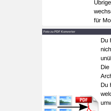
Übrige
wechse
für Mo
Foto zu PDF Konverter
Du 
nic
unü
Die
Arc
Du 
wel
umw