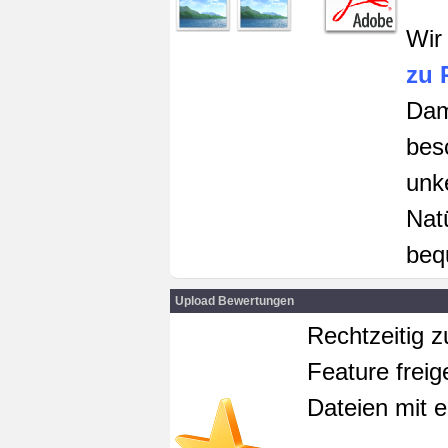
Wir
zu 
Dam
bes
unk
Nat
beq
Upload Bewertungen
Rechtzeitig 
Feature freig
Dateien mit 