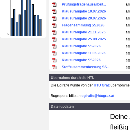
Prüfungsfragenausarbeit...
am
Klausurangabe 10.07.2026
am
Klausurangabe 20.07.2026
am
Fragensammlung SS2026
am
Klausurangabe 21.11.2025
am
0
Klausurangabe 25.09.2025
am
Klausurangabe SS2026
am
Klausurangabe 11.06.2026
am
Klausurangabe SS2026
am
Stoffzusammenfassung SS...
am
Übernahme durch die HTU
Die Egiraffe wurde von der
HTU Graz
übernomme
Bugreports bitte an
egiraffe@htugraz.at
Datei updaten
Deine 
fleißi