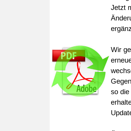
Jetzt 
Änder
ergän
Wir ge
erneue
wechse
Gegens
so die
erhalt
Update