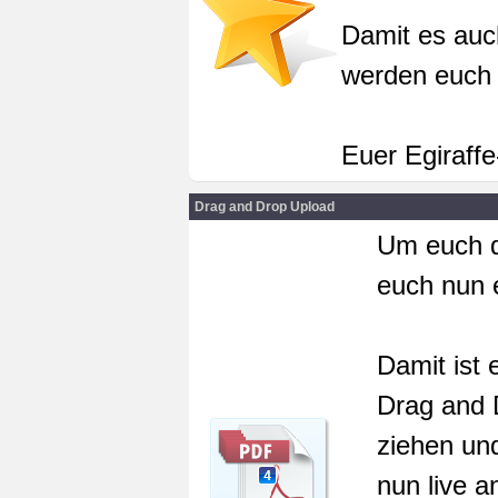
Damit es auc
werden euch 
Euer Egiraff
Drag and Drop Upload
Um euch d
euch nun 
Damit ist 
Drag and 
ziehen und
nun live a