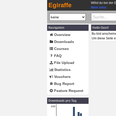
Willst du bei der 
Egiraffe
Mehr Infos
Navigation
Hallo Gast!
Bu bist anschein
Overview
Um diese Seite e
Downloads
Courses
FAQ
File Upload
Statistics
Vouchers
Bug Report
Feature Request
Downloads pro Tag
143