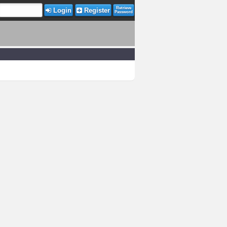
Retrieve
Login
Register
Password