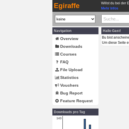
Willst du bei der 
Egiraffe
Mehr Infos
Navigation
Hallo Gast!
Bu bist anschein
Overview
Um diese Seite e
Downloads
Courses
FAQ
File Upload
Statistics
Vouchers
Bug Report
Feature Request
Downloads pro Tag
143