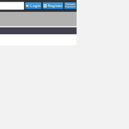
Retrieve
Login
Register
Password