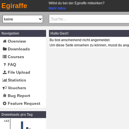
Willst du bei der Egiraffe mitwirken?
Egiraffe
Mehr Infos
Navigation
Hallo Gast!
Bu bist anscheinend nicht angemeldet.
Overview
Um diese Seite einsehen zu können, musst du ang
Downloads
Courses
FAQ
File Upload
Statistics
Vouchers
Bug Report
Feature Request
Downloads pro Tag
143