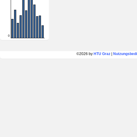
0
©2026 by
HTU Graz
|
Nutzungsbed