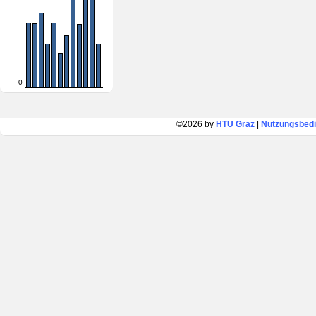
0
©2026 by
HTU Graz
|
Nutzungsbed