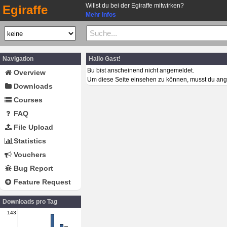
Willst du bei der Egiraffe mitwirken?
Egiraffe
Mehr Infos
Navigation
Hallo Gast!
Bu bist anscheinend nicht angemeldet.
Overview
Um diese Seite einsehen zu können, musst du ang
Downloads
Courses
FAQ
File Upload
Statistics
Vouchers
Bug Report
Feature Request
Downloads pro Tag
143