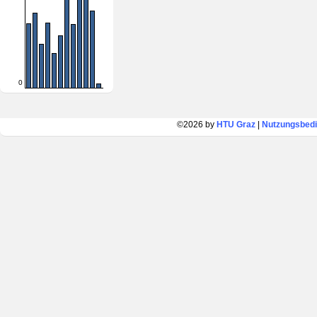
0
©2026 by
HTU Graz
|
Nutzungsbed