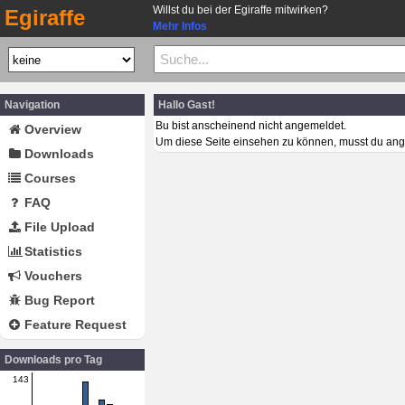
Willst du bei der Egiraffe mitwirken?
Egiraffe
Mehr Infos
Navigation
Hallo Gast!
Bu bist anscheinend nicht angemeldet.
Overview
Um diese Seite einsehen zu können, musst du ang
Downloads
Courses
FAQ
File Upload
Statistics
Vouchers
Bug Report
Feature Request
Downloads pro Tag
143