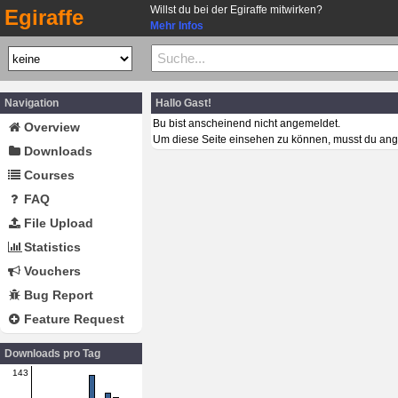
Willst du bei der Egiraffe mitwirken?
Egiraffe
Mehr Infos
Navigation
Hallo Gast!
Bu bist anscheinend nicht angemeldet.
Overview
Um diese Seite einsehen zu können, musst du ang
Downloads
Courses
FAQ
File Upload
Statistics
Vouchers
Bug Report
Feature Request
Downloads pro Tag
143