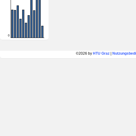
0
©2026 by
HTU Graz
|
Nutzungsbed