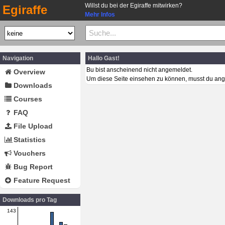
Willst du bei der Egiraffe mitwirken?
Egiraffe
Mehr Infos
Navigation
Hallo Gast!
Bu bist anscheinend nicht angemeldet.
Overview
Um diese Seite einsehen zu können, musst du ang
Downloads
Courses
FAQ
File Upload
Statistics
Vouchers
Bug Report
Feature Request
Downloads pro Tag
143