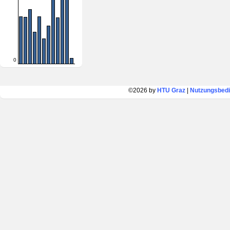
0
©2026 by
HTU Graz
|
Nutzungsbed