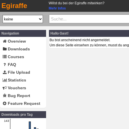
Willst du bei der Egiraffe mitwirken?
Egiraffe
Mehr Infos
Navigation
Hallo Gast!
Bu bist anscheinend nicht angemeldet.
Overview
Um diese Seite einsehen zu können, musst du ang
Downloads
Courses
FAQ
File Upload
Statistics
Vouchers
Bug Report
Feature Request
Downloads pro Tag
143