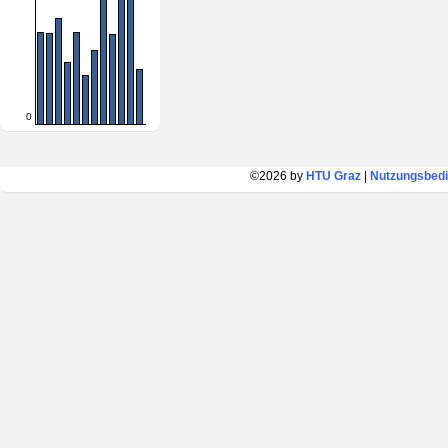
0
©2026 by
HTU Graz
|
Nutzungsbed