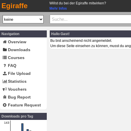
Willst du bei der Egiraffe mitwirken?
Egiraffe
Mehr Infos
Navigation
Hallo Gast!
Bu bist anscheinend nicht angemeldet.
Overview
Um diese Seite einsehen zu können, musst du ang
Downloads
Courses
FAQ
File Upload
Statistics
Vouchers
Bug Report
Feature Request
Downloads pro Tag
143