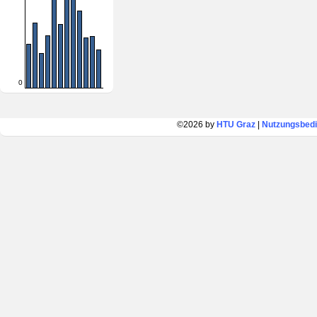
0
©2026 by
HTU Graz
|
Nutzungsbed