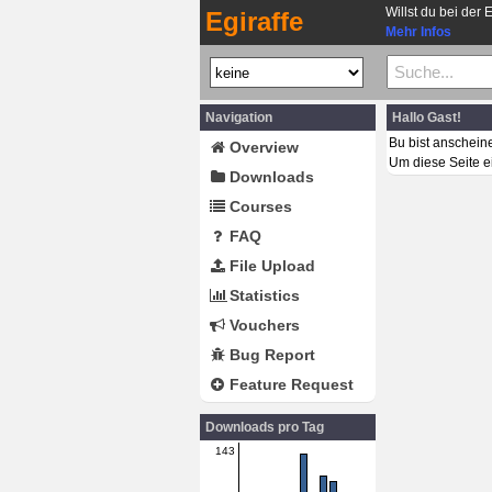
Willst du bei der 
Egiraffe
Mehr Infos
Navigation
Hallo Gast!
Bu bist anschein
Overview
Um diese Seite e
Downloads
Courses
FAQ
File Upload
Statistics
Vouchers
Bug Report
Feature Request
Downloads pro Tag
143