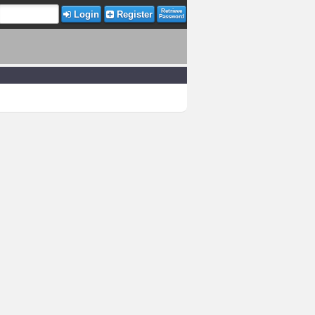
Retrieve
Login
Register
Password