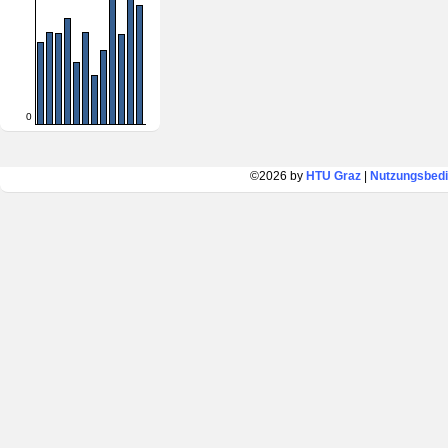
0
©2026 by
HTU Graz
|
Nutzungsbed