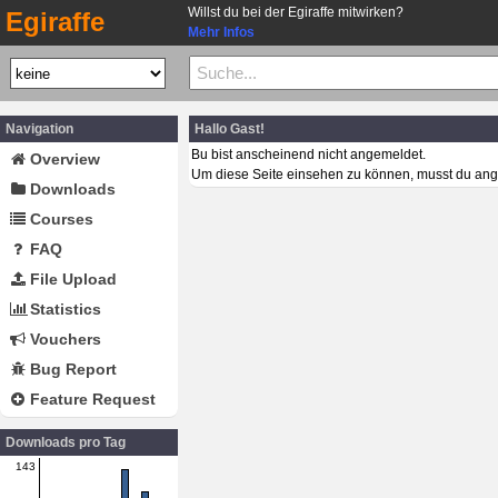
Willst du bei der Egiraffe mitwirken?
Egiraffe
Mehr Infos
Navigation
Hallo Gast!
Bu bist anscheinend nicht angemeldet.
Overview
Um diese Seite einsehen zu können, musst du ang
Downloads
Courses
FAQ
File Upload
Statistics
Vouchers
Bug Report
Feature Request
Downloads pro Tag
143