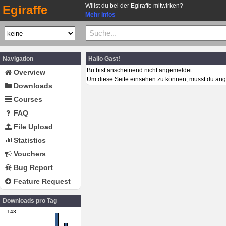
Willst du bei der Egiraffe mitwirken?
Egiraffe
Mehr Infos
Navigation
Hallo Gast!
Bu bist anscheinend nicht angemeldet.
Overview
Um diese Seite einsehen zu können, musst du ang
Downloads
Courses
FAQ
File Upload
Statistics
Vouchers
Bug Report
Feature Request
Downloads pro Tag
143