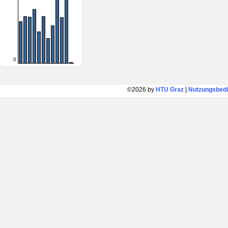
0
©2026 by
HTU Graz
|
Nutzungsbed