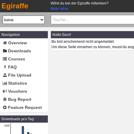
Willst du bei der Egiraffe mitwirken?
Egiraffe
Mehr Infos
Navigation
Hallo Gast!
Bu bist anscheinend nicht angemeldet.
Overview
Um diese Seite einsehen zu können, musst du ang
Downloads
Courses
FAQ
File Upload
Statistics
Vouchers
Bug Report
Feature Request
Downloads pro Tag
143