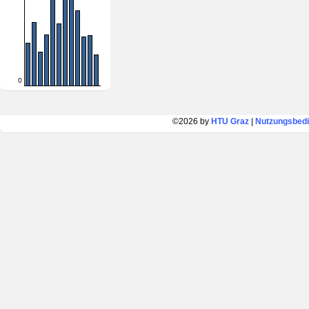
0
©2026 by
HTU Graz
|
Nutzungsbed