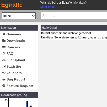
Willst du bei der Egiraffe mitwirken?
Egiraffe
Mehr Infos
Navigation
Hallo Gast!
Bu bist anscheinend nicht angemeldet.
Overview
Um diese Seite einsehen zu können, musst du ang
Downloads
Courses
FAQ
File Upload
Statistics
Vouchers
Bug Report
Feature Request
Downloads pro Tag
143