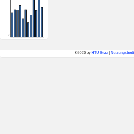
0
©2026 by
HTU Graz
|
Nutzungsbed