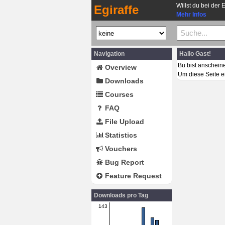
Willst du bei der 
Egiraffe
Mehr Infos
Navigation
Hallo Gast!
Bu bist anschein
Overview
Um diese Seite e
Downloads
Courses
FAQ
File Upload
Statistics
Vouchers
Bug Report
Feature Request
Downloads pro Tag
143