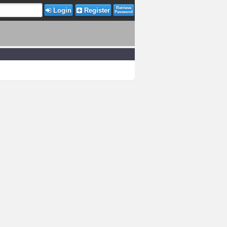
Retrieve
Login
Register
Password