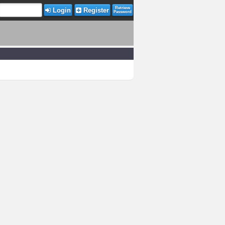
Retrieve
Login
Register
Password