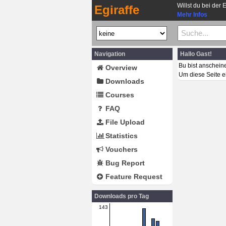
Willst du bei der 
Egiraffe
Mehr Infos
Navigation
Hallo Gast!
Bu bist anschein
Overview
Um diese Seite e
Downloads
Courses
FAQ
File Upload
Statistics
Vouchers
Bug Report
Feature Request
Downloads pro Tag
143