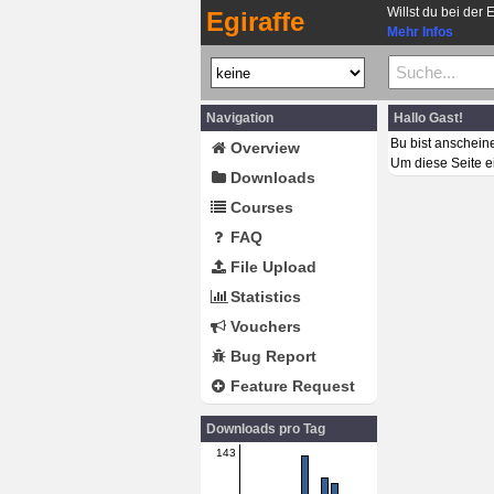
Willst du bei der 
Egiraffe
Mehr Infos
Navigation
Hallo Gast!
Bu bist anschein
Overview
Um diese Seite e
Downloads
Courses
FAQ
File Upload
Statistics
Vouchers
Bug Report
Feature Request
Downloads pro Tag
143