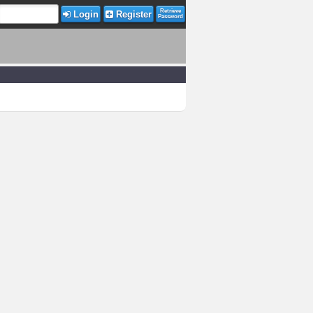
Retrieve
Login
Register
Password