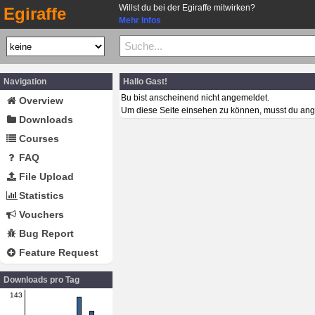
Willst du bei der Egiraffe mitwirken?
Egiraffe
Mehr Infos
Navigation
Hallo Gast!
Bu bist anscheinend nicht angemeldet.
Overview
Um diese Seite einsehen zu können, musst du ang
Downloads
Courses
FAQ
File Upload
Statistics
Vouchers
Bug Report
Feature Request
Downloads pro Tag
143