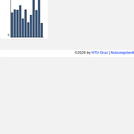
0
©2026 by
HTU Graz
|
Nutzungsbed