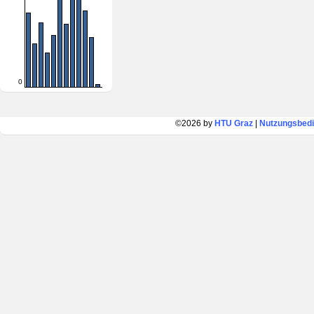
0
©2026 by
HTU Graz
|
Nutzungsbed