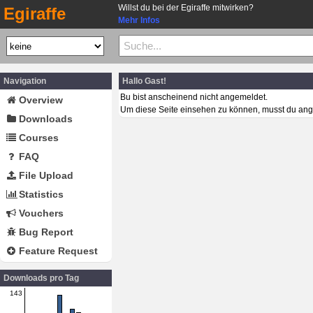
Willst du bei der Egiraffe mitwirken?
Egiraffe
Mehr Infos
Navigation
Hallo Gast!
Bu bist anscheinend nicht angemeldet.
Overview
Um diese Seite einsehen zu können, musst du ang
Downloads
Courses
FAQ
File Upload
Statistics
Vouchers
Bug Report
Feature Request
Downloads pro Tag
143