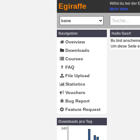
Willst du bei der 
Egiraffe
Mehr Infos
Navigation
Hallo Gast!
Bu bist anschein
Overview
Um diese Seite e
Downloads
Courses
FAQ
File Upload
Statistics
Vouchers
Bug Report
Feature Request
Downloads pro Tag
143