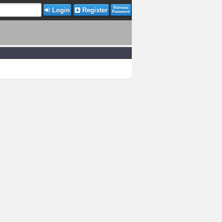
Retrieve
Login
Register
Password