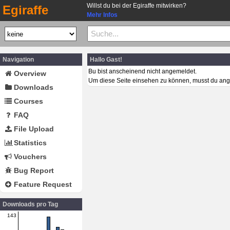
Willst du bei der Egiraffe mitwirken?
Egiraffe
Mehr Infos
Navigation
Hallo Gast!
Bu bist anscheinend nicht angemeldet.
Overview
Um diese Seite einsehen zu können, musst du ang
Downloads
Courses
FAQ
File Upload
Statistics
Vouchers
Bug Report
Feature Request
Downloads pro Tag
143