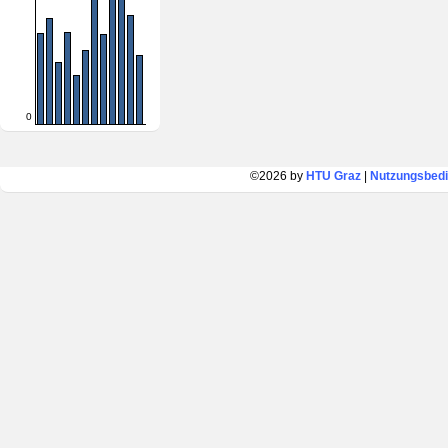
0
©2026 by
HTU Graz
|
Nutzungsbed