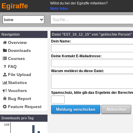
Willst du bei der Egiraffe mitwirken?
Egiraffe
Mehr Infos
Navigation
Datei "EST_10_12_15" von "gelöschte Person"
Dein Name:
Overview
Downloads
Deine Kontakt E-Mailadresse:
Courses
FAQ
Warum meldest du diese Datei:
File Upload
Statistics
Vouchers
Spamschutz, bitte gib das Ergebnis der Berechn
Bug Report
Feature Request
Downloads pro Tag
143