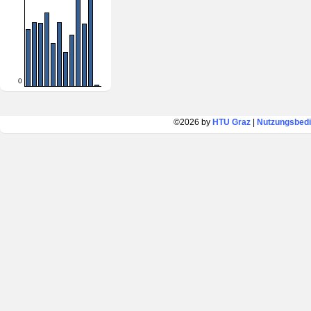
0
©2026 by
HTU Graz
|
Nutzungsbed