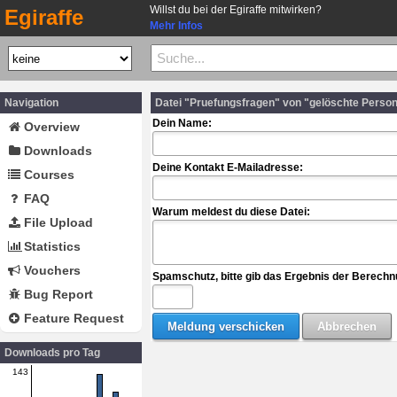
Willst du bei der Egiraffe mitwirken?
Egiraffe
Mehr Infos
Navigation
Datei "Pruefungsfragen" von "gelöschte Perso
Dein Name:
Overview
Downloads
Deine Kontakt E-Mailadresse:
Courses
FAQ
Warum meldest du diese Datei:
File Upload
Statistics
Vouchers
Spamschutz, bitte gib das Ergebnis der Berechn
Bug Report
Feature Request
Downloads pro Tag
143