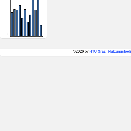
0
©2026 by
HTU Graz
|
Nutzungsbed