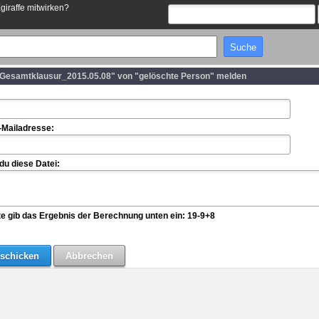
Egiraffe mitwirken?
esamtklausur_2015.05.08" von "gelöschte Person" melden
-Mailadresse:
u diese Datei:
te gib das Ergebnis der Berechnung unten ein: 19-9+8