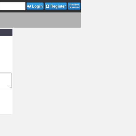
Retrieve
Login
Register
Password