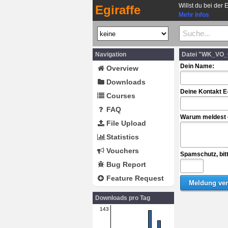
Willst du bei der 
Egiraffe
Mehr Infos
Navigation
Datei "WK_VO_G
Dein Name:
Overview
Downloads
Deine Kontakt E
Courses
FAQ
Warum meldest d
File Upload
Statistics
Vouchers
Spamschutz, bit
Bug Report
Feature Request
Downloads pro Tag
143