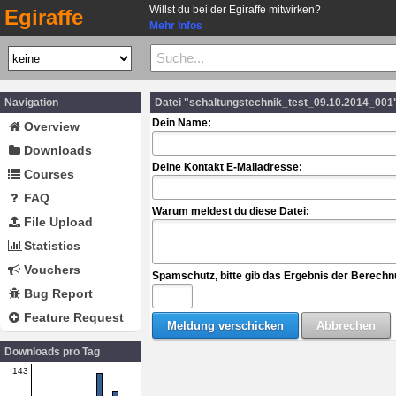
Willst du bei der Egiraffe mitwirken?
Egiraffe
Mehr Infos
Navigation
Datei "schaltungstechnik_test_09.10.2014_001
Dein Name:
Overview
Downloads
Deine Kontakt E-Mailadresse:
Courses
FAQ
Warum meldest du diese Datei:
File Upload
Statistics
Vouchers
Spamschutz, bitte gib das Ergebnis der Berechn
Bug Report
Feature Request
Downloads pro Tag
143