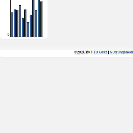
0
©2026 by
HTU Graz
|
Nutzungsbed