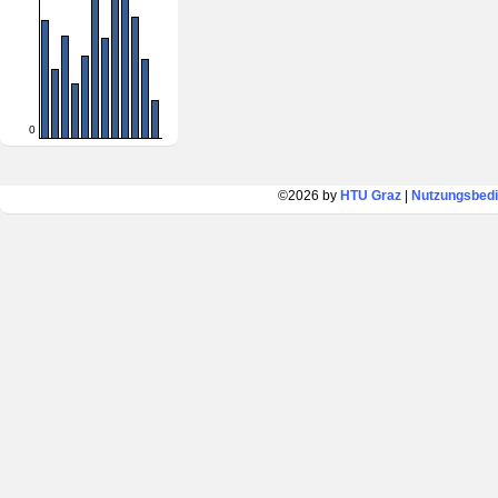
0
©2026 by
HTU Graz
|
Nutzungsbed