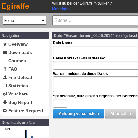
Willst du bei der Egiraffe mitwirken?
Egiraffe
Mehr Infos
Navigation
Datei "Gesamttermin_06.06.2014" von "gelösc
Dein Name:
Overview
Downloads
Deine Kontakt E-Mailadresse:
Courses
FAQ
Warum meldest du diese Datei:
File Upload
Statistics
Vouchers
Spamschutz, bitte gib das Ergebnis der Berechn
Bug Report
Feature Request
Downloads pro Tag
143