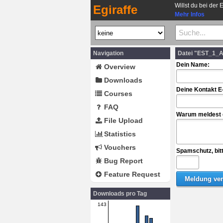
Willst du bei der 
Egiraffe
Mehr Infos
Navigation
Datei "EST_1_A
Dein Name:
Overview
Downloads
Deine Kontakt E
Courses
FAQ
Warum meldest d
File Upload
Statistics
Vouchers
Spamschutz, bit
Bug Report
Feature Request
Downloads pro Tag
143