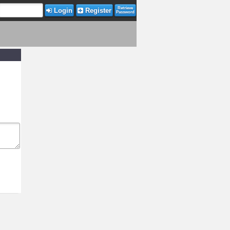
Retrieve
Login
Register
Password