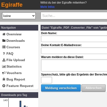
Willst du bei der Egiraffe mitwirken?
Egiraffe
Mehr Infos
Navigation
Datei "Egiraffe_PDF_Converter_File" von "gel
Dein Name:
Overview
Downloads
Deine Kontakt E-Mailadresse:
Courses
FAQ
Warum meldest du diese Datei:
File Upload
Statistics
Vouchers
Spamschutz, bitte gib das Ergebnis der Berechn
Bug Report
Feature Request
Downloads pro Tag
143