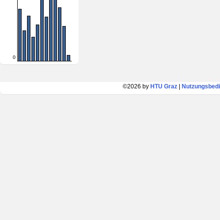
0
©2026 by
HTU Graz
|
Nutzungsbed