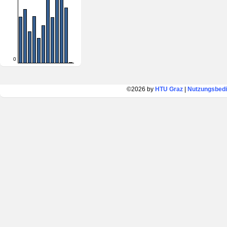
0
©2026 by
HTU Graz
|
Nutzungsbed