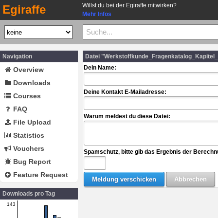
Willst du bei der Egiraffe mitwirken?
Egiraffe
Mehr Infos
Navigation
Datei "Werkstoffkunde_Fragenkatalog_Kapitel
Dein Name:
Overview
Downloads
Deine Kontakt E-Mailadresse:
Courses
FAQ
Warum meldest du diese Datei:
File Upload
Statistics
Vouchers
Spamschutz, bitte gib das Ergebnis der Berechn
Bug Report
Feature Request
Downloads pro Tag
143