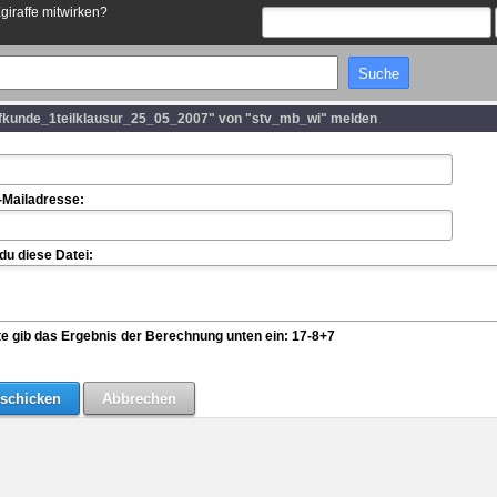
Egiraffe mitwirken?
ffkunde_1teilklausur_25_05_2007" von "stv_mb_wi" melden
-Mailadresse:
u diese Datei:
te gib das Ergebnis der Berechnung unten ein: 17-8+7