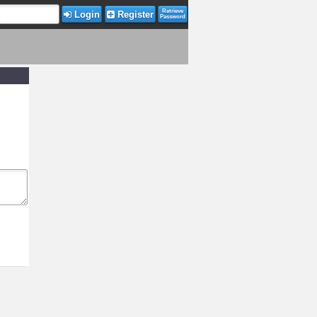
Retrieve
Login
Register
Password