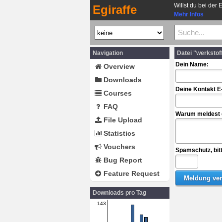
Willst du bei der 
Egiraffe
Mehr Infos
Navigation
Datei "werksto
Dein Name:
Overview
Downloads
Deine Kontakt E
Courses
FAQ
Warum meldest d
File Upload
Statistics
Vouchers
Spamschutz, bit
Bug Report
Feature Request
Downloads pro Tag
143