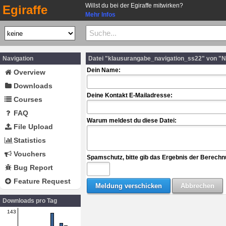
Willst du bei der Egiraffe mitwirken?
Egiraffe
Mehr Infos
Navigation
Datei "klausurangabe_navigation_ss22" von "N
Dein Name:
Overview
Downloads
Deine Kontakt E-Mailadresse:
Courses
FAQ
Warum meldest du diese Datei:
File Upload
Statistics
Vouchers
Spamschutz, bitte gib das Ergebnis der Berechn
Bug Report
Feature Request
Downloads pro Tag
143