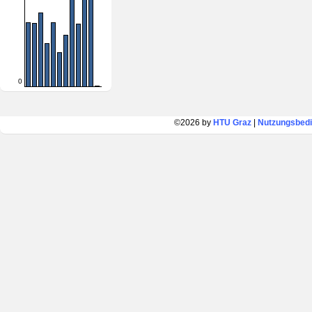
0
©2026 by
HTU Graz
|
Nutzungsbed