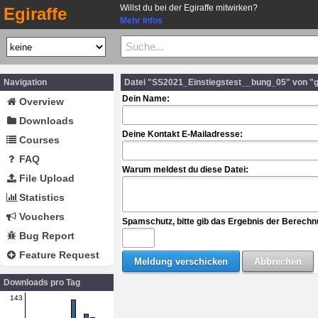
Willst du bei der Egiraffe mitwirken?
Egiraffe
Mehr Infos
Navigation
Datei "SS2021_Einstiegstest__bung_05" von "
Dein Name:
Overview
Downloads
Deine Kontakt E-Mailadresse:
Courses
FAQ
Warum meldest du diese Datei:
File Upload
Statistics
Vouchers
Spamschutz, bitte gib das Ergebnis der Berechn
Bug Report
Feature Request
Downloads pro Tag
143