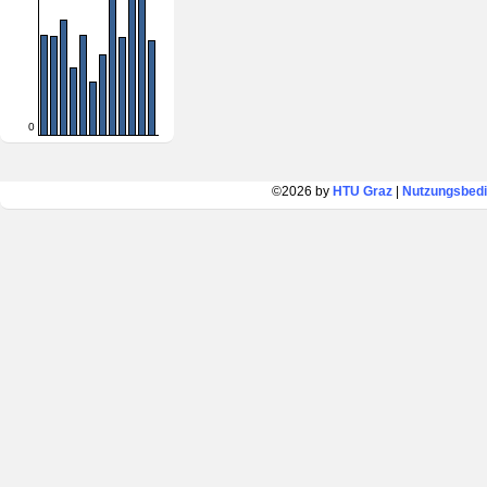
0
©2026 by
HTU Graz
|
Nutzungsbed