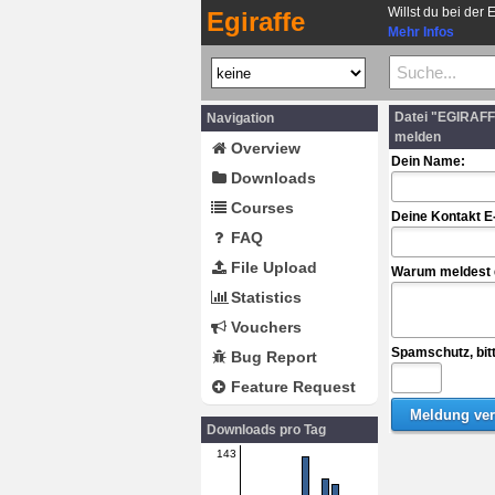
Willst du bei der 
Egiraffe
Mehr Infos
Datei "EGIRAF
Navigation
melden
Overview
Dein Name:
Downloads
Courses
Deine Kontakt E
FAQ
File Upload
Warum meldest d
Statistics
Vouchers
Spamschutz, bit
Bug Report
Feature Request
Downloads pro Tag
143