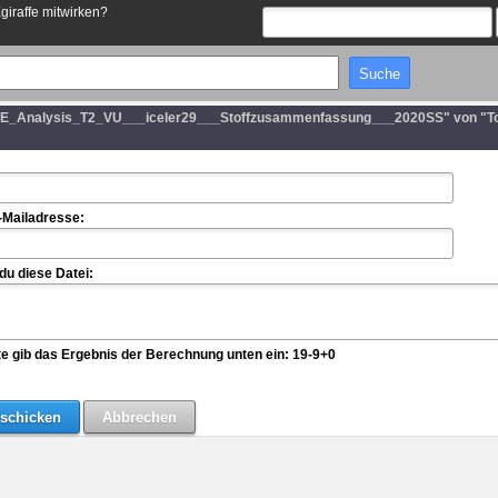
Egiraffe mitwirken?
FE_Analysis_T2_VU___iceler29___Stoffzusammenfassung___2020SS" von "T
-Mailadresse:
u diese Datei:
te gib das Ergebnis der Berechnung unten ein: 19-9+0