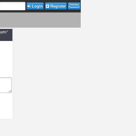
Retrieve
Login
Register
Password
opfn"