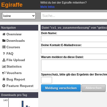
Willst du bei der Egiraffe mitwirken?
Egiraffe
Mehr Infos
Navigation
Datei "cv1_vo_zusammenfassung" von "gelösc
Dein Name:
Overview
Downloads
Deine Kontakt E-Mailadresse:
Courses
FAQ
Warum meldest du diese Datei:
File Upload
Statistics
Vouchers
Spamschutz, bitte gib das Ergebnis der Berechn
Bug Report
Feature Request
Downloads pro Tag
143