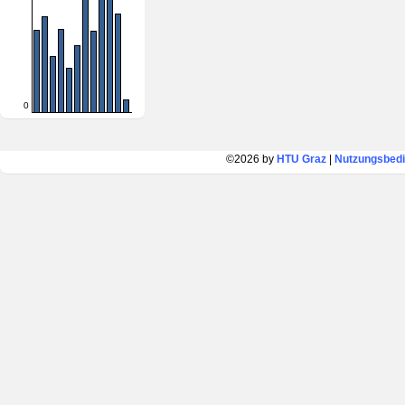
0
©2026 by
HTU Graz
|
Nutzungsbed