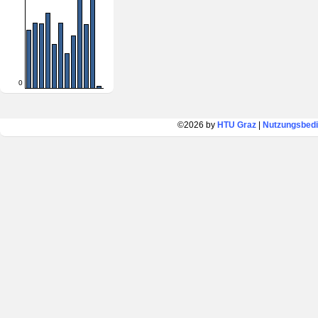
0
©2026 by
HTU Graz
|
Nutzungsbed