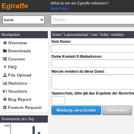
Willst du bei der Egiraffe mitwirken?
Egiraffe
Mehr Infos
Navigation
Datei "Laboruebung1" von "Adta" melden
Dein Name:
Overview
Downloads
Deine Kontakt E-Mailadresse:
Courses
FAQ
Warum meldest du diese Datei:
File Upload
Statistics
Vouchers
Spamschutz, bitte gib das Ergebnis der Berechn
Bug Report
Feature Request
Downloads pro Tag
143