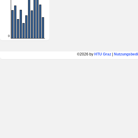
0
©2026 by
HTU Graz
|
Nutzungsbed