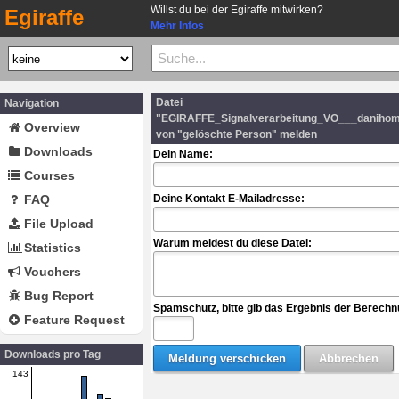
Willst du bei der Egiraffe mitwirken?
Egiraffe
Mehr Infos
Datei
Navigation
"EGIRAFFE_Signalverarbeitung_VO___danihom
Overview
von "gelöschte Person" melden
Downloads
Dein Name:
Courses
FAQ
Deine Kontakt E-Mailadresse:
File Upload
Warum meldest du diese Datei:
Statistics
Vouchers
Bug Report
Spamschutz, bitte gib das Ergebnis der Berechn
Feature Request
Downloads pro Tag
143