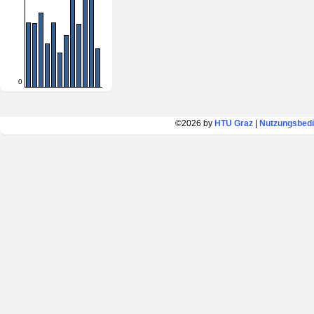
0
©2026 by
HTU Graz
|
Nutzungsbed