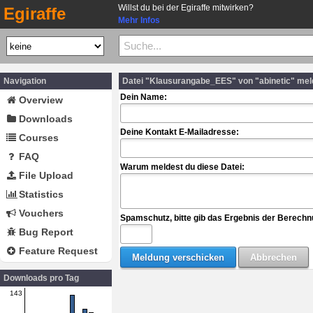
Willst du bei der Egiraffe mitwirken?
Egiraffe
Mehr Infos
Navigation
Datei "Klausurangabe_EES" von "abinetic" me
Dein Name:
Overview
Downloads
Deine Kontakt E-Mailadresse:
Courses
FAQ
Warum meldest du diese Datei:
File Upload
Statistics
Vouchers
Spamschutz, bitte gib das Ergebnis der Berechn
Bug Report
Feature Request
Downloads pro Tag
143