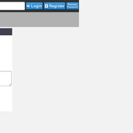
Retrieve
Login
Register
Password