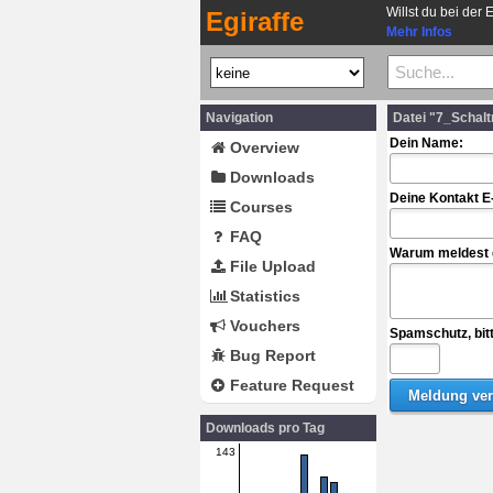
Willst du bei der 
Egiraffe
Mehr Infos
Navigation
Datei "7_Schalt
Dein Name:
Overview
Downloads
Deine Kontakt E
Courses
FAQ
Warum meldest d
File Upload
Statistics
Vouchers
Spamschutz, bit
Bug Report
Feature Request
Downloads pro Tag
143