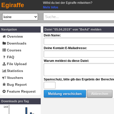
Willst du bei der Egiraffe mitwirken?
Egiraffe
Mehr Infos
Navigation
Datei "05.04.2019" von "BeAd" melden
Dein Name:
Overview
Downloads
Deine Kontakt E-Mailadresse:
Courses
FAQ
Warum meldest du diese Datei:
File Upload
Statistics
Vouchers
Spamschutz, bitte gib das Ergebnis der Berechn
Bug Report
Feature Request
Downloads pro Tag
143