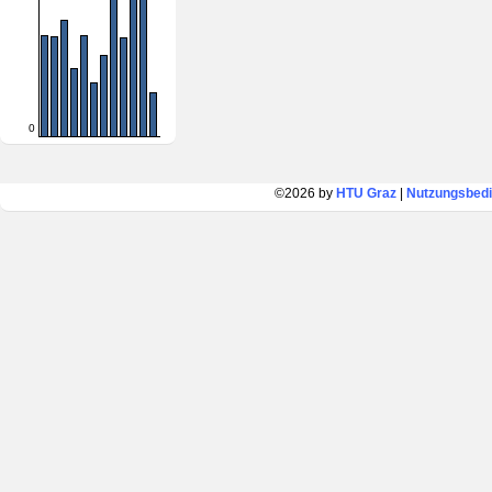
0
©2026 by
HTU Graz
|
Nutzungsbed