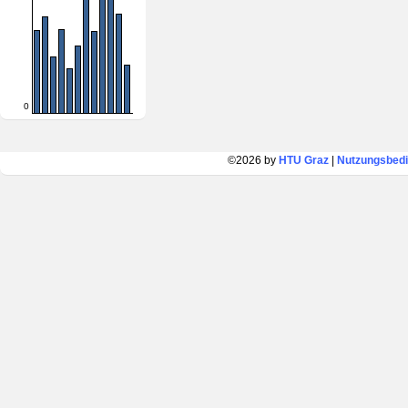
0
©2026 by
HTU Graz
|
Nutzungsbed