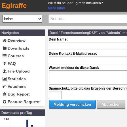
Willst du bei der Egiraffe mitwirken?
Egiraffe
Mehr Infos
Navigation
Datei "FormelsammlungDSP" von "Valentin" m
Dein Name:
Overview
Downloads
Deine Kontakt E-Mailadresse:
Courses
FAQ
Warum meldest du diese Datei:
File Upload
Statistics
Vouchers
Spamschutz, bitte gib das Ergebnis der Berechn
Bug Report
Feature Request
Downloads pro Tag
143