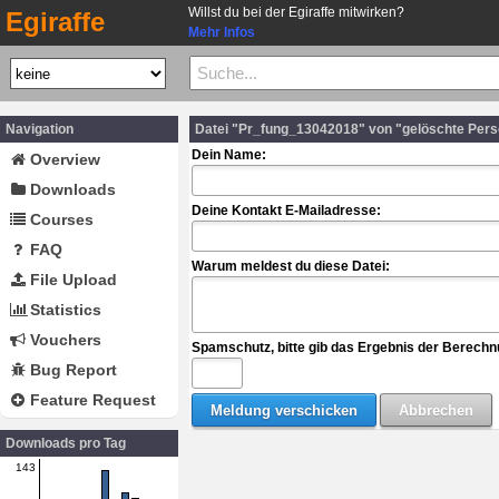
Willst du bei der Egiraffe mitwirken?
Egiraffe
Mehr Infos
Navigation
Datei "Pr_fung_13042018" von "gelöschte Per
Dein Name:
Overview
Downloads
Deine Kontakt E-Mailadresse:
Courses
FAQ
Warum meldest du diese Datei:
File Upload
Statistics
Vouchers
Spamschutz, bitte gib das Ergebnis der Berechn
Bug Report
Feature Request
Downloads pro Tag
143