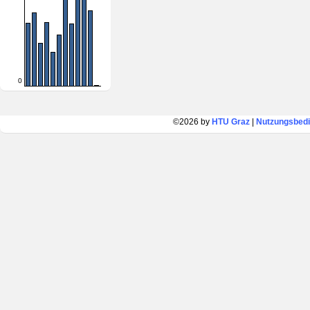
0
©2026 by
HTU Graz
|
Nutzungsbed