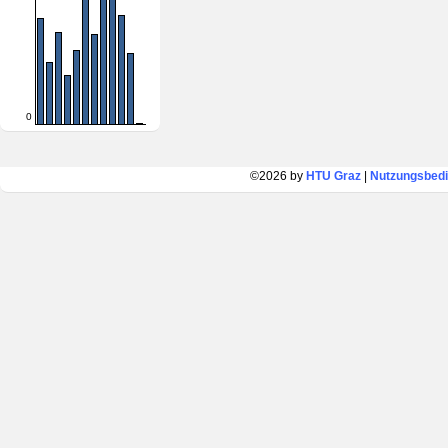
0
©2026 by
HTU Graz
|
Nutzungsbed