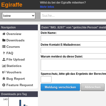
Willst du bei der Egiraffe mitwirken?
Egiraffe
Mehr Infos
Navigation
Datei "IMG_8297" von "gelöschte Person" mel
Dein Name:
Overview
Downloads
Deine Kontakt E-Mailadresse:
Courses
FAQ
Warum meldest du diese Datei:
File Upload
Statistics
Vouchers
Spamschutz, bitte gib das Ergebnis der Berechn
Bug Report
Feature Request
Downloads pro Tag
143