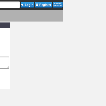
Retrieve
Login
Register
Password