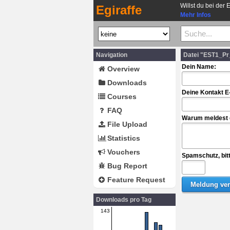
Willst du bei der 
Egiraffe
Mehr Infos
Navigation
Datei "EST1_Pr
Dein Name:
Overview
Downloads
Deine Kontakt E
Courses
FAQ
Warum meldest d
File Upload
Statistics
Vouchers
Spamschutz, bit
Bug Report
Feature Request
Downloads pro Tag
143