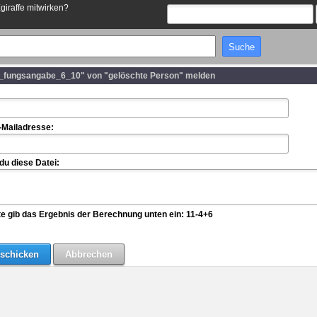
Egiraffe mitwirken?
_fungsangabe_6_10" von "gelöschte Person" melden
-Mailadresse:
u diese Datei:
te gib das Ergebnis der Berechnung unten ein: 11-4+6