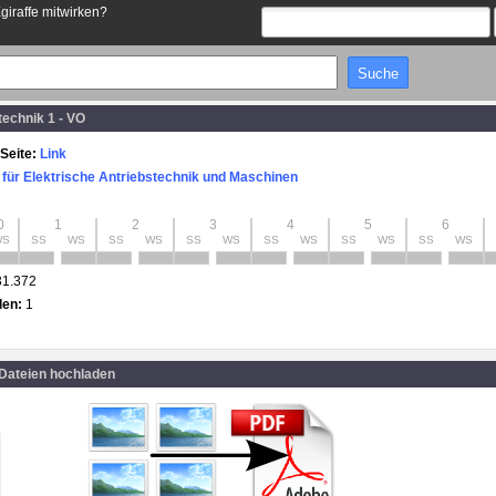
Egiraffe mitwirken?
echnik 1 - VO
Seite:
Link
ut für Elektrische Antriebstechnik und Maschinen
0
1
2
3
4
5
6
WS
SS
WS
SS
WS
SS
WS
SS
WS
SS
WS
SS
WS
31.372
den:
1
 Dateien hochladen