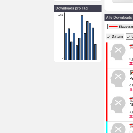
Downloads pro Tag
143
Alle Downloads
Klausura
Datum
U
0
0
P
0
Di
1
m