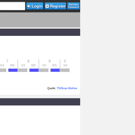
Retrieve
Login
Register
Password
7
8
9
0
SS
WS
SS
WS
SS
WS
SS
Quelle:
TUGraz-Online