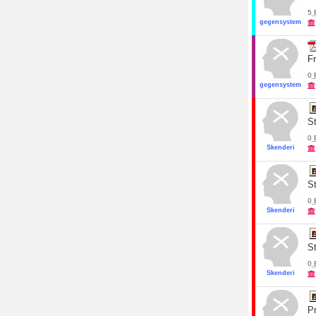
5
gegensystem
Fr
0
gegensystem
St
0
Skenderi
St
0
Skenderi
St
0
Skenderi
P