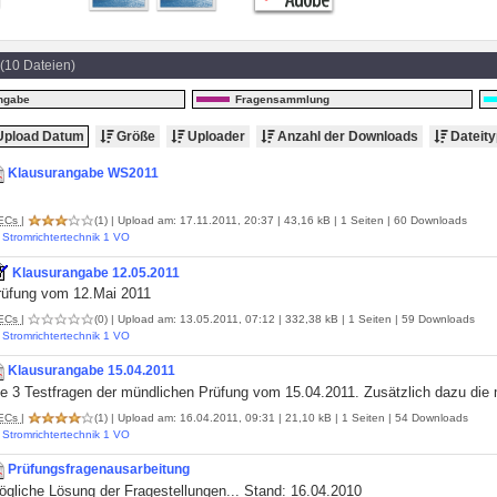
(10 Dateien)
ngabe
Fragensammlung
pload Datum
Größe
Uploader
Anzahl der Downloads
Dateity
Klausurangabe WS2011
ECs
|
(1)
| Upload am: 17.11.2011, 20:37 | 43,16 kB | 1 Seiten | 60 Downloads
Stromrichtertechnik 1 VO
Klausurangabe 12.05.2011
rüfung vom 12.Mai 2011
ECs
|
(0)
| Upload am: 13.05.2011, 07:12 | 332,38 kB | 1 Seiten | 59 Downloads
Stromrichtertechnik 1 VO
Klausurangabe 15.04.2011
e 3 Testfragen der mündlichen Prüfung vom 15.04.2011. Zusätzlich dazu die 
ECs
|
(1)
| Upload am: 16.04.2011, 09:31 | 21,10 kB | 1 Seiten | 54 Downloads
Stromrichtertechnik 1 VO
Prüfungsfragenausarbeitung
ögliche Lösung der Fragestellungen... Stand: 16.04.2010