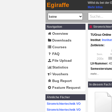
Willst du bei der 
Egiraffe
Mehr Infos
Navigation
Stromrichtert
Overview
TUGraz-Online 
Downloads
Institut:
Instit
Zeitleiste:
Courses
FAQ
Sem.
200x
File Upload
LV-Nummer:
4
Statistics
Semesterstun
Vouchers
mehr...
Bug Report
In diesem Fach
Feature Request
Ähnliche Fächer
Stromrichtertechnik VO
Stromrichtertechnik VO