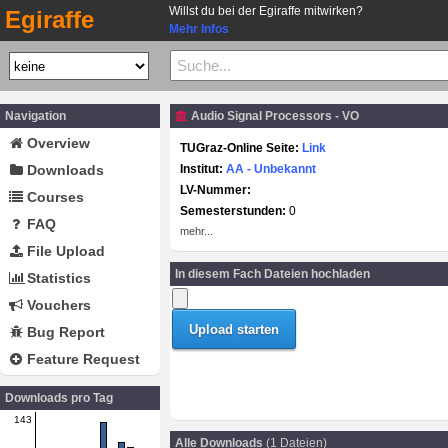
Willst du bei der Egiraffe mitwirken?
Egiraffe
Mehr Infos
Navigation
Audio Signal Processors - VO
Overview
TUGraz-Online Seite:
Link
Downloads
Institut:
AA - Unbekannt
LV-Nummer:
Courses
Semesterstunden:
0
FAQ
mehr...
File Upload
In diesem Fach Dateien hochladen
Statistics
Vouchers
Bug Report
Feature Request
Downloads pro Tag
143
Alle Downloads
(1 Dateien)