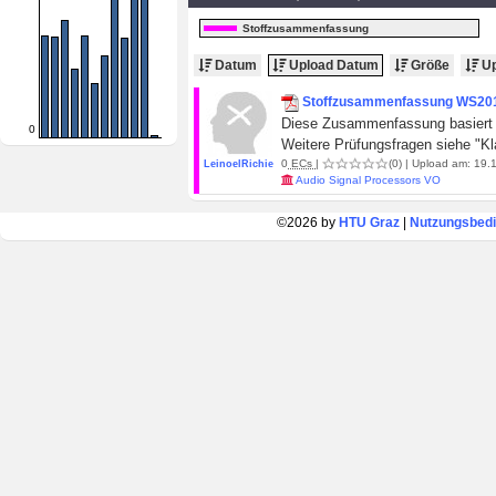
Stoffzusammenfassung
Datum
Upload Datum
Größe
Up
Stoffzusammenfassung WS20
Diese Zusammenfassung basiert a
0
Weitere Prüfungsfragen siehe "K
0
ECs
|
(0)
| Upload am: 19.1
LeinoelRichie
Audio Signal Processors VO
©2026 by
HTU Graz
|
Nutzungsbed